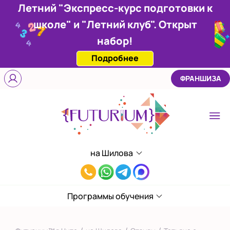
Летний "Экспресс-курс подготовки к
школе" и "Летний клуб". Открыт
набор!
Подробнее
ФРАНШИЗА
на Шилова
Выберите центр
8(924)818-
на Шилова
78-
Программы обучения
Показать на карте
90
Выбрать другой город