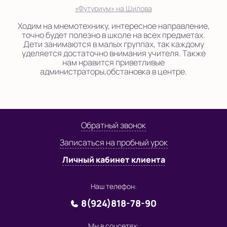
«Футуриум» на Шилова
Ходим на мнемотехнику, интересное направление,
точно будет полезно в школе на всех предметах.
Дети занимаются в малых группах, так каждому
уделяется достаточно внимания учителя. Также
нам нравится приветливые
администраторы,обстановка в центре.
Обратный звонок
Записаться на пробный урок
Личный кабинет клиента
Наш телефон:
8(924)818-78-90
Мы в соцсетях: